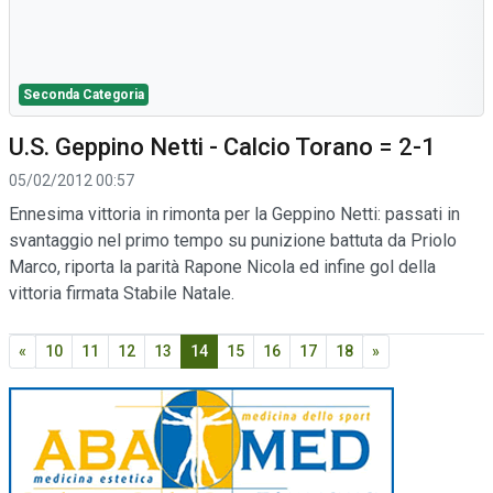
Seconda Categoria
U.S. Geppino Netti - Calcio Torano = 2-1
05/02/2012 00:57
Ennesima vittoria in rimonta per la Geppino Netti: passati in
svantaggio nel primo tempo su punizione battuta da Priolo
Marco, riporta la parità Rapone Nicola ed infine gol della
vittoria firmata Stabile Natale.
«
10
11
12
13
14
15
16
17
18
»