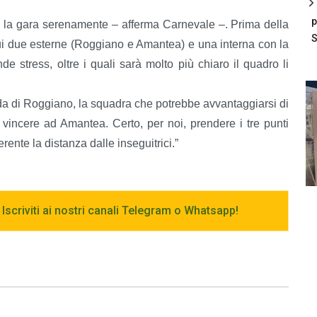
p
 la gara serenamente – afferma Carnevale –. Prima della
S
 cui due esterne (Roggiano e Amantea) e una interna con la
e stress, oltre i quali sarà molto più chiaro il quadro li
da di Roggiano, la squadra che potrebbe avvantaggiarsi di
vincere ad Amantea. Certo, per noi, prendere i tre punti
rente la distanza dalle inseguitrici.”
 Iscriviti ai nostri canali Telegram o Whatsapp!