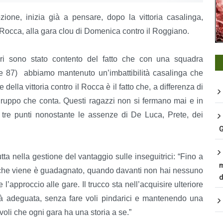
ione, inizia già a pensare, dopo la vittoria casalinga,
 Rocca, alla gara clou di Domenica contro il Roggiano.
Ieri sono stato contento del fatto che con una squadra
se 87) abbiamo mantenuto un’imbattibilità casalinga che
ella vittoria contro il Rocca è il fatto che, a differenza di
l gruppo che conta. Questi ragazzi non si fermano mai e in
tre punti nonostante le assenze di De Luca, Prete, dei
G
tutta nella gestione del vantaggio sulle inseguitrici: “Fino a
m
lo che viene è guadagnato, quando davanti non hai nessuno
d
 l’approccio alle gare. Il trucco sta nell’acquisire ulteriore
à adeguata, senza fare voli pindarici e mantenendo una
voli che ogni gara ha una storia a se.”