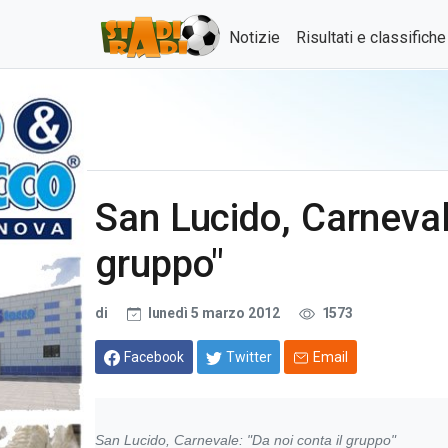
Notizie
Risultati e classifich
San Lucido, Carnevale
gruppo"
di
lunedì 5 marzo 2012
1573
Facebook
Twitter
Email
San Lucido, Carnevale: "Da noi conta il gruppo"