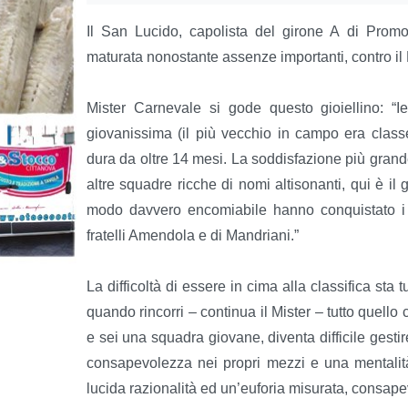
Il San Lucido, capolista del girone A di Promoz
maturata nonostante assenze importanti, contro il
Mister Carnevale si gode questo gioiellino: “
giovanissima (il più vecchio in campo era clas
dura da oltre 14 mesi. La soddisfazione più grande d
altre squadre ricche di nomi altisonanti, qui è i
modo davvero encomiabile hanno conquistato i 
fratelli Amendola e di Mandriani.”
La difficoltà di essere in cima alla classifica sta 
quando rincorri – continua il Mister – tutto quel
e sei una squadra giovane, diventa difficile gestire
consapevolezza nei propri mezzi e una mentalit
lucida razionalità ed un’euforia misurata, consape