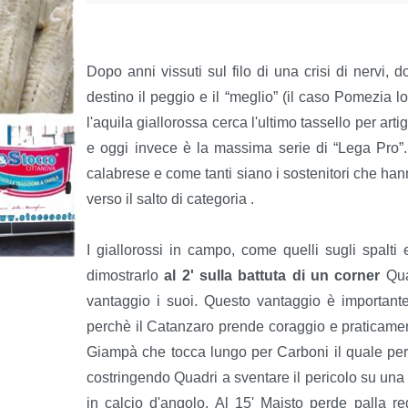
Dopo anni vissuti sul filo di una crisi di nervi, 
destino il peggio e il “meglio” (il caso Pomezia 
l'aquila giallorossa cerca l'ultimo tassello per art
e oggi invece è la massima serie di “Lega Pro”. 
calabrese e come tanti siano i sostenitori che han
verso il salto di categoria .
I giallorossi in campo, come quelli sugli spalti 
dimostrarlo
al 2' sulla battuta di un corner
Qua
vantaggio i suoi. Questo vantaggio è importante
perchè il Catanzaro prende coraggio e praticament
Giampà che tocca lungo per Carboni il quale però s
costringendo Quadri a sventare il pericolo su una 
in calcio d'angolo. Al 15' Maisto perde palla r