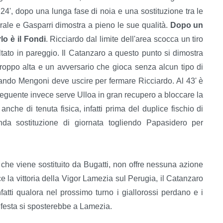
 24', dopo una lunga fase di noia e una sostituzione tra le
erale e Gasparri dimostra a pieno le sue qualità.
Dopo un
lo è il Fondi
. Ricciardo dal limite dell'area scocca un tiro
ltato in pareggio. Il Catanzaro a questo punto si dimostra
 troppo alta e un avversario che gioca senza alcun tipo di
quando Mengoni deve uscire per fermare Ricciardo. Al 43' è
seguente invece serve Ulloa in gran recupero a bloccare la
che di tenuta fisica, infatti prima del duplice fischio di
nda sostituzione di giornata togliendo Papasidero per
o che viene sostituito da Bugatti, non offre nessuna azione
e la vittoria della Vigor Lamezia sul Perugia, il Catanzaro
tti qualora nel prossimo turno i giallorossi perdano e i
la festa si sposterebbe a Lamezia.