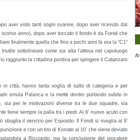
dopo aver visto tanti sogni svanire, dopo aver ricevuto dal
lo scorso anno), dopo aver toccato il fondo è da Fondi che
igliare finalmente quella che fino a pochi anni fa era la “C1”
Inutile sottolineare come sia alta l'attesa nel capoluogo
Ar
no raggiunto la cittadina pontina per spingere il Catanzaro
e in città, hanno tanta voglia di salto di categoria e per
dri emula Palanca e la mette dentro portando subito in
, sia per le motivazioni diverse tra le due squadre, sia
e tiene sempre la palla tra i piedi. Al 6' nuovo acuto con
baglia il servizio per Esposito. Il Fondi si sveglia al 9'
punizione e con un tiro di Konate al 10' che viene deviato
egalandola a Ricciardo, ma la conclusione del giocatore