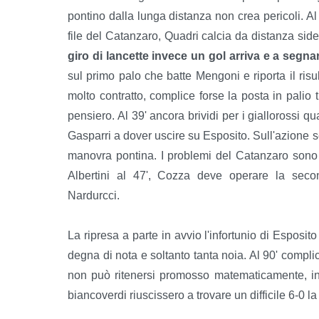
pontino dalla lunga distanza non crea pericoli. Al
file del Catanzaro, Quadri calcia da distanza sid
giro di lancette invece un gol arriva e a segnar
sul primo palo che batte Mengoni e riporta il risu
molto contratto, complice forse la posta in palio
pensiero. Al 39' ancora brividi per i giallorossi 
Gasparri a dover uscire su Esposito. Sull'azione 
manovra pontina. I problemi del Catanzaro sono an
Albertini al 47', Cozza deve operare la seco
Nardurcci.
La ripresa a parte in avvio l'infortunio di Esposit
degna di nota e soltanto tanta noia. Al 90' complic
non può ritenersi promosso matematicamente, infa
biancoverdi riuscissero a trovare un difficile 6-0 