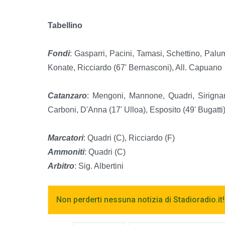
Tabellino
Fondi
: Gasparri, Pacini, Tamasi, Schettino, Palu
Konate, Ricciardo (67' Bernasconi), All. Capuano
Catanzaro
: Mengoni, Mannone, Quadri, Sirignan
Carboni, D'Anna (17' Ulloa), Esposito (49' Bugatti)
Marcatori
: Quadri (C), Ricciardo (F)
Ammoniti
: Quadri (C)
Arbitro
: Sig. Albertini
Non perderti nessuna notizia di Stadioradio.it!