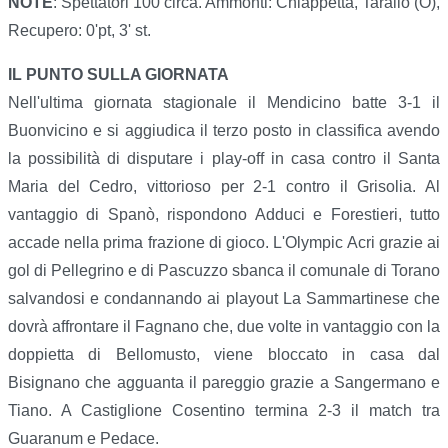
NOTE
: Spettatori 100 circa. Ammonti: Chiappetta, Tarallo (O),
Recupero: 0'pt, 3' st.
IL PUNTO SULLA GIORNATA
Nell'ultima giornata stagionale il Mendicino batte 3-1 il
Buonvicino e si aggiudica il terzo posto in classifica avendo
la possibilità di disputare i play-off in casa contro il Santa
Maria del Cedro, vittorioso per 2-1 contro il Grisolia. Al
vantaggio di Spanò, rispondono Adduci e Forestieri, tutto
accade nella prima frazione di gioco. L'Olympic Acri grazie ai
gol di Pellegrino e di Pascuzzo sbanca il comunale di Torano
salvandosi e condannando ai playout La Sammartinese che
dovrà affrontare il Fagnano che, due volte in vantaggio con la
doppietta di Bellomusto, viene bloccato in casa dal
Bisignano che agguanta il pareggio grazie a Sangermano e
Tiano. A Castiglione Cosentino termina 2-3 il match tra
Guaranum e Pedace.