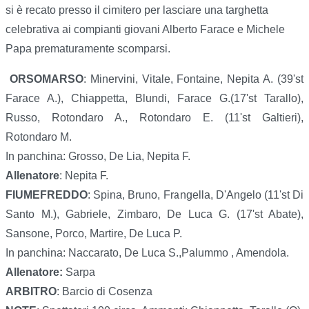
si è recato presso il cimitero per lasciare una targhetta
celebrativa ai compianti giovani Alberto Farace e Michele
Papa prematuramente scomparsi.
ORSOMARSO
: Minervini, Vitale, Fontaine, Nepita A. (39'st
Farace A.), Chiappetta, Blundi, Farace G.(17'st Tarallo),
Russo, Rotondaro A., Rotondaro E. (11'st Galtieri),
Rotondaro M.
In panchina: Grosso, De Lia, Nepita F.
Allenatore
: Nepita F.
FIUMEFREDDO
: Spina, Bruno, Frangella, D'Angelo (11'st Di
Santo M.), Gabriele, Zimbaro, De Luca G. (17'st Abate),
Sansone, Porco, Martire, De Luca P.
In panchina: Naccarato, De Luca S.,Palummo , Amendola.
Allenatore:
Sarpa
ARBITRO
: Barcio di Cosenza