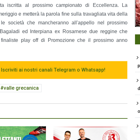
ata iscritta al prossimo campionato di Eccellenza. La
iggio e metterà la parola fine sulla travagliata vita della
le società che mancheranno all'appello nel prossimo
 Bagaladi ed Interpiana ex Rosarnese due reggine che
 finaliste play off di Promozione che il prossimo anno
p
 Iscriviti ai nostri canali Telegram o Whatsapp!
valle grecanica
d
o