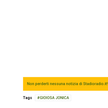
Non perderti nessuna notizia di Stadioradio.it!
Tags
GIOIOSA JONICA