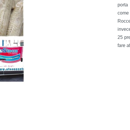
porta
come 
Roccel
invece
25 pr
fare a