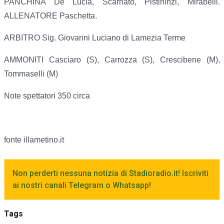
PANCHINA De Lucia, Scarnato, Pistininzi, Mirabelli.
ALLENATORE Paschetta.
ARBITRO Sig. Giovanni Luciano di Lamezia Terme
AMMONITI Casciaro (S), Carrozza (S), Crescibene (M),
Tommaselli (M)
Note spettatori 350 circa
fonte illametino.it
Non perderti nessuna notizia di Stadioradio.it! Iscriviti
ai nostri canali Telegram o Whatsapp!
Tags