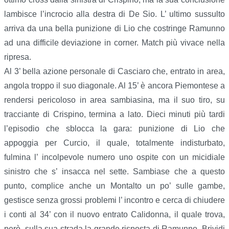
lambisce l’incrocio alla destra di De Sio. L’ ultimo sussulto
arriva da una bella punizione di Lio che costringe Ramunno
ad una difficile deviazione in corner. Match più vivace nella
ripresa.
Al 3’ bella azione personale di Casciaro che, entrato in area,
angola troppo il suo diagonale. Al 15’ è ancora Piemontese a
rendersi pericoloso in area sambiasina, ma il suo tiro, su
tracciante di Crispino, termina a lato. Dieci minuti più tardi
l’episodio che sblocca la gara: punizione di Lio che
appoggia per Curcio, il quale, totalmente indisturbato,
fulmina l’ incolpevole numero uno ospite con un micidiale
sinistro che s’ insacca nel sette. Sambiase che a questo
punto, complice anche un Montalto un po’ sulle gambe,
gestisce senza grossi problemi l’ incontro e cerca di chiudere
i conti al 34’ con il nuovo entrato Calidonna, il quale trova,
però, sulla sua strada la grande risposta di Ramunno. Brividi