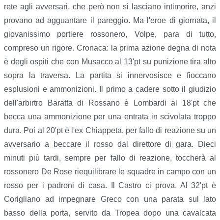
rete agli avversari, che però non si lasciano intimorire, anzi
provano ad agguantare il pareggio. Ma l'eroe di giornata, il
giovanissimo portiere rossonero, Volpe, para di tutto,
compreso un rigore. Cronaca: la prima azione degna di nota
è degli ospiti che con Musacco al 13'pt su punizione tira alto
sopra la traversa. La partita si innervosisce e fioccano
esplusioni e ammonizioni. Il primo a cadere sotto il giudizio
dell'arbirtro Baratta di Rossano è Lombardi al 18'pt che
becca una ammonizione per una entrata in scivolata troppo
dura. Poi al 20'pt è l'ex Chiappeta, per fallo di reazione su un
avversario a beccare il rosso dal direttore di gara. Dieci
minuti più tardi, sempre per fallo di reazione, toccherà al
rossonero De Rose riequilibrare le squadre in campo con un
rosso per i padroni di casa. Il Castro ci prova. Al 32'pt è
Corigliano ad impegnare Greco con una parata sul lato
basso della porta, servito da Tropea dopo una cavalcata