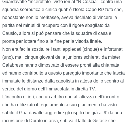
Guardavalle "incerottato" visto ieri al "N.Coscia", contro una
squadra scorbutica e cinica qual' è l'Isola Capo Rizzuto che,
nonostante non lo meritasse, aveva rischiato di vincere la
partita nei minuti di recupero con il rigore sbagliato da
Causio, allora si può pensare che la squadra di casa è
pronta per lottare fino alla fine per la vittoria finale.
Non era facile sostituire i tanti appiedati (cinque) e infortunati
(uno), ma i cinque giovani della juniores schierati da mister
Calabrese hanno dimostrato di essere pronti alla chiamata
ed hanno contribuito a questo pareggio importante che lascia
immutate le distanze dalla capolista in attesa dello scontro al
vertice del giorno dell'Immacolata in diretta TV.
L'incontro di ieri, con un arbitro non all'altezza dell'incontro
che ha utilizzato il regolamento a suo piacimento ha visto
subito il Guardavalle aggredire gli ospiti che già al 9' da una
incursione di Dorato in area, subiva il fallo di Gerace che