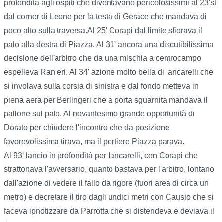
profondità agli ospiti che diventavano pericolosissimi al 23'st
dal corner di Leone per la testa di Gerace che mandava di
poco alto sulla traversa.Al 25' Corapi dal limite sfiorava il
palo alla destra di Piazza. Al 31' ancora una discutibilissima
decisione dell'arbitro che da una mischia a centrocampo
espelleva Ranieri. Al 34' azione molto bella di Iancarelli che
si involava sulla corsia di sinistra e dal fondo metteva in
piena aera per Berlingeri che a porta sguarnita mandava il
pallone sul palo. Al novantesimo grande opportunità di
Dorato per chiudere l'incontro che da posizione
favorevolissima tirava, ma il portiere Piazza parava.
Al 93' lancio in profondità per Iancarelli, con Corapi che
strattonava l'avversario, quanto bastava per l'arbitro, lontano
dall'azione di vedere il fallo da rigore (fuori area di circa un
metro) e decretare il tiro dagli undici metri con Causio che si
faceva ipnotizzare da Parrotta che si distendeva e deviava il