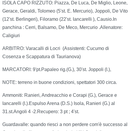
ISOLA CAPO RIZZUTO: Piazza, De Luca, De Miglio, Leone,
Gerace, Geraldi, Tolomeo (5'st. E. Mercurio), Joppoli, De Vito
(12'st. Berlingeri), Filoramo (22'st. Iancarelli ), Causio.In
panchina : Cerri, Balsamo, De Meco, Mercurio .Allenatore:
Caligiuri
ARBITRO: Varacalli di Locri (Assistenti: Cucumo di
Cosenza e Scappatura di Taurianova)
MARCATORI: 9'pt.Papaleo rig.(G.), 30'st. Joppoli (I.),
NOTE: terreno in buone condizioni, spettatori 300 circa.
Ammoniti: Ranieri, Andreacchio e Corapi (G.), Gerace e
Iancarelli (I.).Espulso Arena (D.S.) Isola, Ranieri (G.) al
31.st.Angoli 4 -2.Recupero: 3 pt ; 4'st.
Guardavalle: quando riesci a non perdere com'è successo al