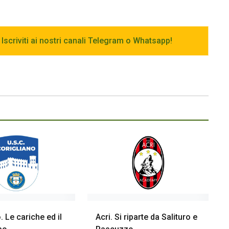
 Iscriviti ai nostri canali Telegram o Whatsapp!
. Le cariche ed il
Acri. Si riparte da Salituro e