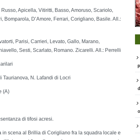
usso, Apicella, Vitiritti, Basso, Amoruso, Scariolo,
ri, Bomparola, D’Amore, Ferrari, Corigliano, Basile. All.:
orti, Parisi, Carrieri, Levato, Gallo, Marano,
ello, Sesti, Scarlato, Romano. Zicarelli. All.: Perrelli
arilari
p
di Taurianova, N. Lafandi di Locri
d
 (A)
o
entanza di tifosi acresi.
n scena al Brillia di Corigliano fra la squadra locale e