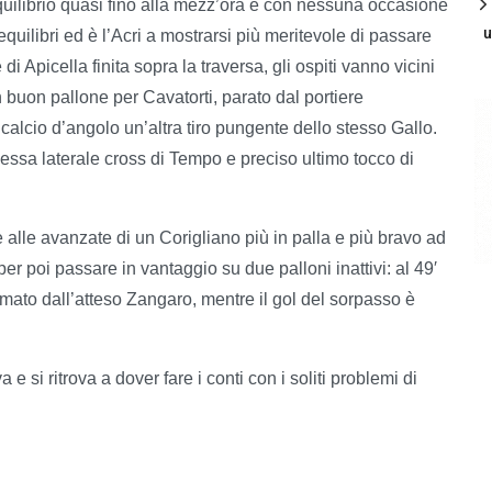
equilibrio quasi fino alla mezz’ora e con nessuna occasione
u
equilibri ed è l’Acri a mostrarsi più meritevole di passare
 Apicella finita sopra la traversa, gli ospiti vanno vicini
n buon pallone per Cavatorti, parato dal portiere
 calcio d’angolo un’altra tiro pungente dello stesso Gallo.
imessa laterale cross di Tempo e preciso ultimo tocco di
 alle avanzate di un Corigliano più in palla e più bravo ad
er poi passare in vantaggio su due palloni inattivi: al 49′
firmato dall’atteso Zangaro, mentre il gol del sorpasso è
 e si ritrova a dover fare i conti con i soliti problemi di