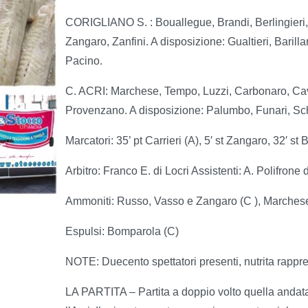
CORIGLIANO S. : Bouallegue, Brandi, Berlingieri, R
Zangaro, Zanfini. A disposizione: Gualtieri, Barilla
Pacino.
C. ACRI: Marchese, Tempo, Luzzi, Carbonaro, Cavat
Provenzano. A disposizione: Palumbo, Funari, Schiav
Marcatori: 35’ pt Carrieri (A), 5′ st Zangaro, 32′ st B
Arbitro: Franco E. di Locri Assistenti: A. Polifrone 
Ammoniti: Russo, Vasso e Zangaro (C ), Marchese
Espulsi: Bomparola (C)
NOTE: Duecento spettatori presenti, nutrita rappres
LA PARTITA – Partita a doppio volto quella andata i