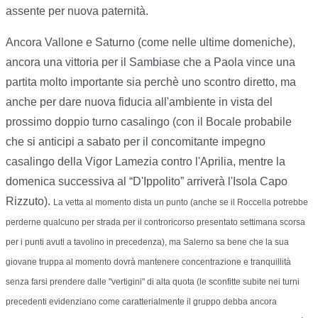
assente per nuova paternità.
Ancora Vallone e Saturno (come nelle ultime domeniche),
ancora una vittoria per il Sambiase che a Paola vince una
partita molto importante sia perchè uno scontro diretto, ma
anche per dare nuova fiducia all'ambiente in vista del
prossimo doppio turno casalingo (con il Bocale probabile
che si anticipi a sabato per il concomitante impegno
casalingo della Vigor Lamezia contro l'Aprilia, mentre la
domenica successiva al “D'Ippolito” arriverà l'Isola Capo
Rizzuto).
La vetta al momento dista un punto (anche se il Roccella potrebbe
perderne qualcuno per strada per il controricorso presentato settimana scorsa
per i punti avuti a tavolino in precedenza), ma Salerno sa bene che la sua
giovane truppa al momento dovrà mantenere concentrazione e tranquillità
senza farsi prendere dalle "vertigini" di alta quota (le sconfitte subite nei turni
precedenti evidenziano come caratterialmente il gruppo debba ancora