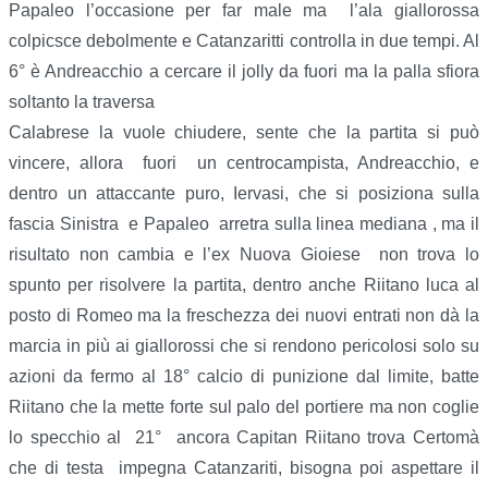
Papaleo l’occasione per far male ma l’ala giallorossa
colpicsce debolmente e Catanzaritti controlla in due tempi. Al
6° è Andreacchio a cercare il jolly da fuori ma la palla sfiora
soltanto la traversa
Calabrese la vuole chiudere, sente che la partita si può
vincere, allora fuori un centrocampista, Andreacchio, e
dentro un attaccante puro, Iervasi, che si posiziona sulla
fascia Sinistra e Papaleo arretra sulla linea mediana , ma il
risultato non cambia e l’ex Nuova Gioiese non trova lo
spunto per risolvere la partita, dentro anche Riitano luca al
posto di Romeo ma la freschezza dei nuovi entrati non dà la
marcia in più ai giallorossi che si rendono pericolosi solo su
azioni da fermo al 18° calcio di punizione dal limite, batte
Riitano che la mette forte sul palo del portiere ma non coglie
lo specchio al 21° ancora Capitan Riitano trova Certomà
che di testa impegna Catanzariti, bisogna poi aspettare il