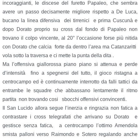
incoraggianti, le discese del furetto Papaleo, che sembra
avere un passo decisamente migliore rispetto a De Luca,
bucano la linea difensiva dei tirrenici e prima Cuscunà e
dopo Dorato proprio su cross dal fondo di Papaleo non
trovano il colpo vincente, al 20° l’occasione forse più nitida
con Dorato che calcia forte da dentro l’area ma Catanzaritti
vola sotto la traversa e ci mette la punta della dita .
Ma l’offensiva giallorossa piano piano si attenua e perde
d’intensità fino a spegnersi del tutto, il gioco ristagna a
centrocampo ed è continuamente interrotto da falli tattici da
entrambe le squadre che abbassano lentamente il ritmo
partita non trovando cosi sbocchi offensivi convincenti.
Il San Lucido allora segue l’inerzia e ringrazia non fatica a
contrastare i cross telegrafati che arrivano su Dorato e
gestisce senza fatica, a centrocampo l’ottimo Amendola
smista palloni verso Raimondo e Sotero regalando anche