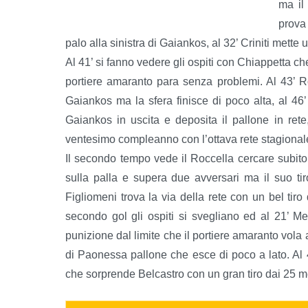
ma il
prova 
palo alla sinistra di Gaiankos, al 32’ Criniti mette
Al 41’ si fanno vedere gli ospiti con Chiappetta c
portiere amaranto para senza problemi. Al 43’ R
Gaiankos ma la sfera finisce di poco alta, al 46’
Gaiankos in uscita e deposita il pallone in rete
ventesimo compleanno con l’ottava rete stagional
Il secondo tempo vede il Roccella cercare subito 
sulla palla e supera due avversari ma il suo tiro
Figliomeni trova la via della rete con un bel tiro
secondo gol gli ospiti si svegliano ed al 21’ 
punizione dal limite che il portiere amaranto vola
di Paonessa pallone che esce di poco a lato. Al 42
che sorprende Belcastro con un gran tiro dai 25 me