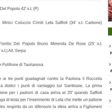
el Popolo 42’ s.t. (P)
nici Coluccio Criniti Leta Saffioti (34’ s.t. Carbone)
Fiorillo Del Popolo Bruno Merenda De Rose (25’ s.t.
.t.) All. Serpa
p
e Polifrone di Taurianova
d
e ai tre punti guadagnati contro la Paolona il Roccella
 a dodici i punti di vantaggio sul Sambiase. La prima
o
ione per i padroni di casa arriva al 20’ quando Saffioti
ga di testa per l’inserimento di Leta che mette un pallone
tro respinto da un difensore la sfera arriva a Figliomeni