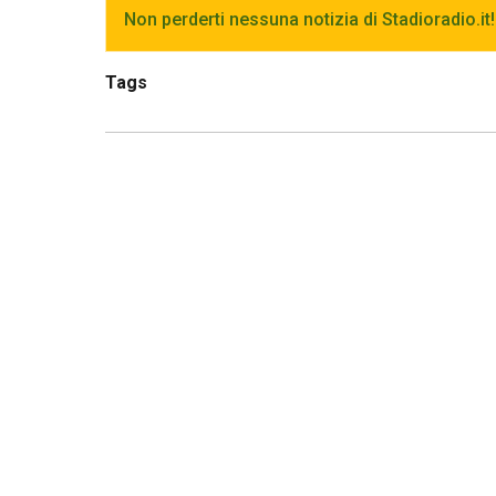
Non perderti nessuna notizia di Stadioradio.it!
Tags