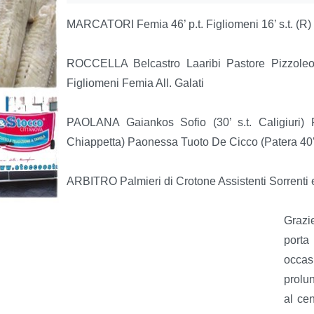
MARCATORI Femia 46’ p.t. Figliomeni 16’ s.t. (R) D
ROCCELLA Belcastro Laaribi Pastore Pizzoleo Mi
Figliomeni Femia All. Galati
PAOLANA Gaiankos Sofio (30’ s.t. Caligiuri) 
Chiappetta) Paonessa Tuoto De Cicco (Patera 40’ s
ARBITRO Palmieri di Crotone Assistenti Sorrenti 
Grazi
porta
occas
prolun
al cen