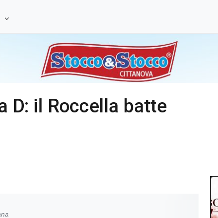
e
a D: il Roccella batte
ana