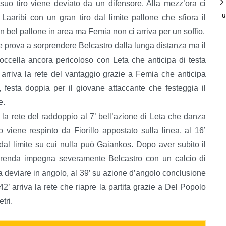
 suo tiro viene deviato da un difensore. Alla mezz’ora ci
u
Laaribi con un gran tiro dal limite pallone che sfiora il
 un bel pallone in area ma Femia non ci arriva per un soffio.
he prova a sorprendere Belcastro dalla lunga distanza ma il
occella ancora pericoloso con Leta che anticipa di testa
 arriva la rete del vantaggio grazie a Femia che anticipa
, festa doppia per il giovane attaccante che festeggia il
e.
la rete del raddoppio al 7’ bell’azione di Leta che danza
 viene respinto da Fiorillo appostato sulla linea, al 16’
 dal limite su cui nulla può Gaiankos. Dopo aver subito il
Merenda impegna severamente Belcastro con un calcio di
 a deviare in angolo, al 39’ su azione d’angolo conclusione
’ arriva la rete che riapre la partita grazie a Del Popolo
tri.