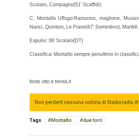
Scolaro, Compagno(51′ Scaffidi).
C. Montalto Uffugo:Ramunno, maglione, Musacco, 
Nanci, Quintoni, Le Piane(67′ Sorrentino), Manfrè.
Espulsi: 36′ Scolaro(DT)
Classifica: Montalto sempre penultimo in classific
fonte otto e trenta.it
Non perderti nessuna notizia di Stadioradio.it!
Tags
Montalto
due torri