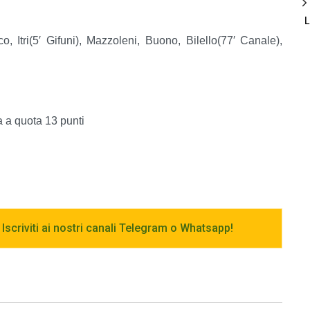
Itri(5′ Gifuni), Mazzoleni, Buono, Bilello(77′ Canale),
a a quota 13 punti
 Iscriviti ai nostri canali Telegram o Whatsapp!