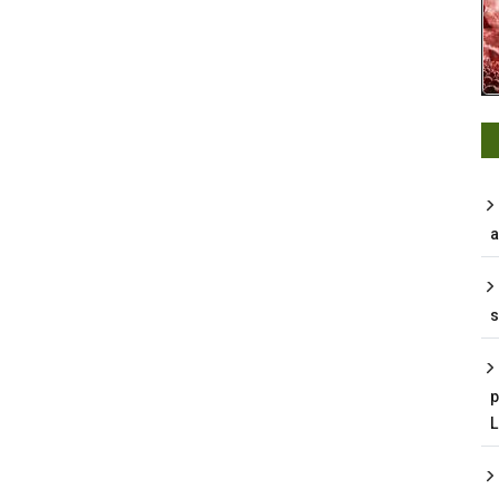
a
s
p