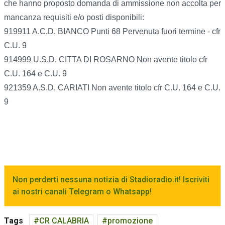
che hanno proposto domanda di ammissione non accolta per
mancanza requisiti e/o posti disponibili:
919911 A.C.D. BIANCO Punti 68 Pervenuta fuori termine - cfr
C.U. 9
914999 U.S.D. CITTA DI ROSARNO Non avente titolo cfr
C.U. 164 e C.U. 9
921359 A.S.D. CARIATI Non avente titolo cfr C.U. 164 e C.U.
9
Non perderti nessuna notizia di Stadioradio.it! Iscriviti
ai nostri canali Telegram o Whatsapp!
Tags
CR CALABRIA
promozione