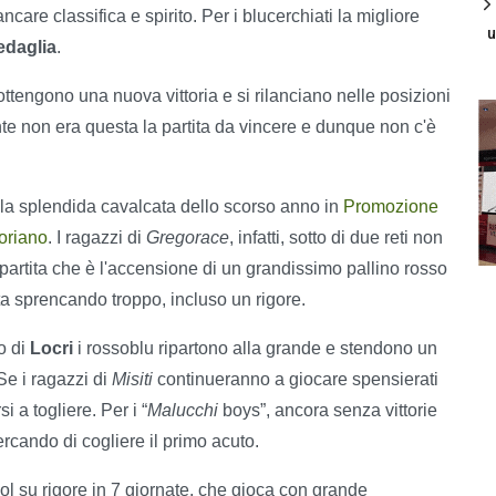
care classifica e spirito. Per i blucerchiati la migliore
u
daglia
.
ottengono una nuova vittoria e si rilanciano nelle posizioni
e non era questa la partita da vincere e dunque non c'è
 la splendida cavalcata dello scorso anno in
Promozione
oriano
. I ragazzi di
Gregorace
, infatti, sotto di due reti non
partita che è l'accensione di un grandissimo pallino rosso
a sprencando troppo, incluso un rigore.
o di
Locri
i rossoblu ripartono alla grande e stendono un
Se i ragazzi di
Misiti
continueranno a giocare spensierati
 a togliere. Per i “
Malucchi
boys”, ancora senza vittorie
ercando di cogliere il primo acuto.
l su rigore in 7 giornate, che gioca con grande