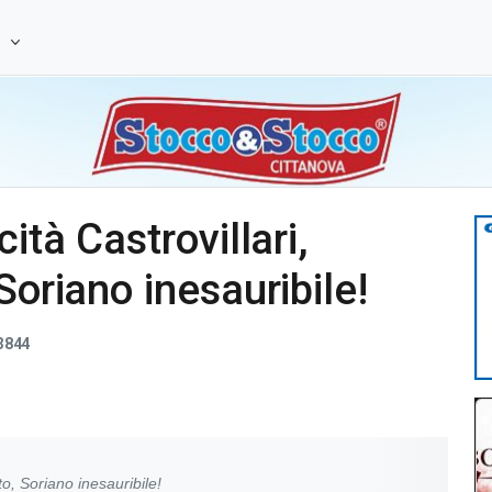
e
ità Castrovillari,
Soriano inesauribile!
3844
to, Soriano inesauribile!