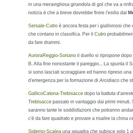
in una meravigliosa girandola di gol che va a rinfran
notizia è che a breve dovrebbe finire l'esilio dal
Me
Sersale
-
Cutro
è ancora festa per i giallorossi che 
che contano in classifica. Per il
Cutro
probabilment
da fare drammi.
AuroraReggio
-
Soriano
il duello si ripropone dopo
B
. Alla fine nonostante il pareggio... La spunta il
S
si sono lasciati scoraggiare ed hanno ripreso una 
d'emergenza per la formazione di
Arcidiaco
che st
GallicoCatona
-
Trebisacce
dopo la battuta d'arrest
Trebisacce
passato in vantaggio dai primi minuti. 
saranno tante le soddisfazioni che potranno andarsi
c'è da fare quadrato e provare a risalire la china c
Siderno
-
Scalea
una squadra che subisce solo 1 go