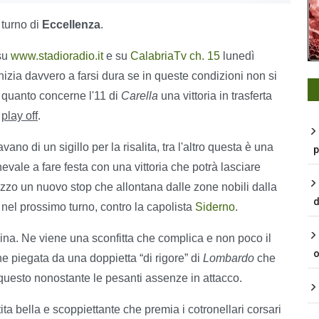
 turno di
Eccellenza
.
 su
www.stadioradio.it
e su
CalabriaTv ch. 15
lunedì
nizia davvero a farsi dura se in queste condizioni non si
r quanto concerne l'11 di
Carella
una vittoria in trasferta
a
play off
.
o di un sigillo per la risalita, tra l'altro questa è una
p
nevale a fare festa con una vittoria che potrà lasciare
cuzzo un nuovo stop che allontana dalle zone nobili dalla
d
, nel prossimo turno, contro la capolista
Siderno
.
na. Ne viene una sconfitta che complica e non poco il
o
 piegata da una doppietta “di rigore” di
Lombardo
che
questo nonostante le pesanti assenze in attacco.
ita bella e scoppiettante che premia i cotronellari corsari