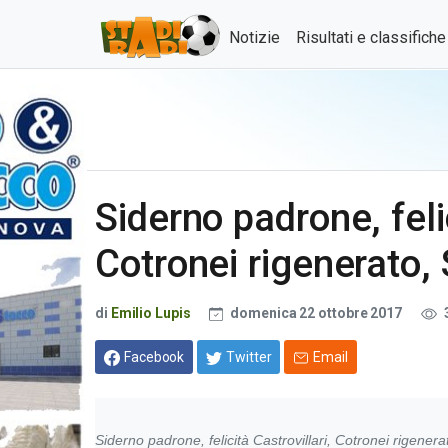
Notizie
Risultati e classifich
Siderno padrone, felic
Cotronei rigenerato, 
di
Emilio Lupis
domenica 22 ottobre 2017
Facebook
Twitter
Email
Siderno padrone, felicità Castrovillari, Cotronei rigenera