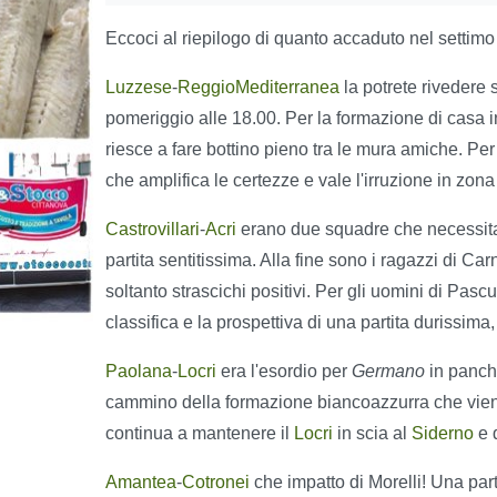
Eccoci al riepilogo di quanto accaduto nel settimo
Luzzese
-
ReggioMediterranea
la potrete rivedere
pomeriggio alle 18.00. Per la formazione di casa i
riesce a fare bottino pieno tra le mura amiche. Pe
che amplifica le certezze e vale l'irruzione in zon
Castrovillari
-
Acri
erano due squadre che necessitavan
partita sentitissima. Alla fine sono i ragazzi di Car
soltanto strascichi positivi. Per gli uomini di Pas
classifica e la prospettiva di una partita durissima
Paolana
-
Locri
era l'esordio per
Germano
in panchi
cammino della formazione biancoazzurra che viene
continua a mantenere il
Locri
in scia al
Siderno
e 
Amantea
-
Cotronei
che impatto di Morelli! Una part