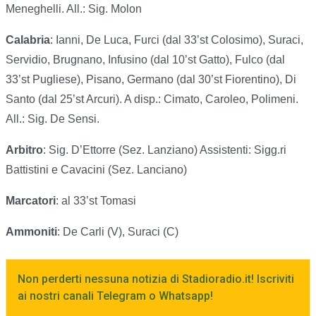
Meneghelli. All.: Sig. Molon
Calabria
: Ianni, De Luca, Furci (dal 33’st Colosimo), Suraci,
Servidio, Brugnano, Infusino (dal 10’st Gatto), Fulco (dal
33’st Pugliese), Pisano, Germano (dal 30’st Fiorentino), Di
Santo (dal 25’st Arcuri). A disp.: Cimato, Caroleo, Polimeni.
All.: Sig. De Sensi.
Arbitro
: Sig. D’Ettorre (Sez. Lanziano) Assistenti: Sigg.ri
Battistini e Cavacini (Sez. Lanciano)
Marcatori
: al 33’st Tomasi
Ammoniti
: De Carli (V), Suraci (C)
Non perderti nessuna notizia di Stadioradio.it! Iscriviti
ai nostri canali Telegram o Whatsapp!