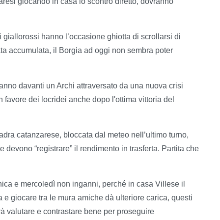
resi giocando in casa lo scontro diretto, dovranno
i giallorossi hanno l’occasione ghiotta di scrollarsi di
ata accumulata, il Borgia ad oggi non sembra poter
avranno davanti un Archi attraversato da una nuova crisi
 favore dei locridei anche dopo l'ottima vittoria del
uadra catanzarese, bloccata dal meteo nell’ultimo turno,
 devono “registrare” il rendimento in trasferta. Partita che
nica e mercoledì non inganni, perché in casa Villese il
e giocare tra le mura amiche dà ulteriore carica, questi
rà valutare e contrastare bene per proseguire