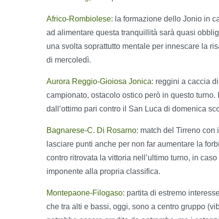
Africo
-
Rombiolese
: la formazione dello Jonio in 
ad alimentare questa tranquillità sarà quasi obbli
una svolta soprattutto mentale per innescare la ri
di mercoledì.
Aurora Reggio
-
Gioiosa Jonica
: reggini a caccia di 
campionato, ostacolo ostico però in questo turno. I
dall’ottimo pari contro il San Luca di domenica sc
Bagnarese
-
C. Di Rosarno
: match del Tirreno con
lasciare punti anche per non far aumentare la forbi
contro ritrovata la vittoria nell’ultimo turno, in c
imponente alla propria classifica.
Montepaone
-
Filogaso
: partita di estremo interess
che tra alti e bassi, oggi, sono a centro gruppo (v