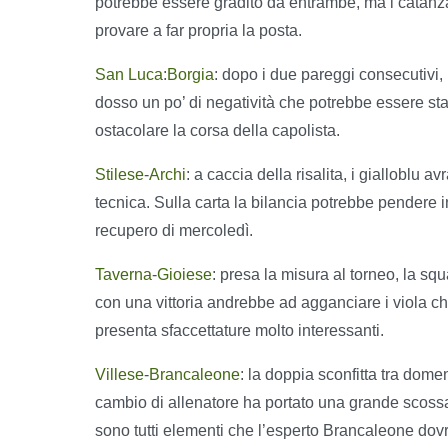
potrebbe essere gradito da entrambe, ma i catanza
provare a far propria la posta.
San Luca
:
Borgia
: dopo i due pareggi consecutivi, 
dosso un po’ di negatività che potrebbe essere st
ostacolare la corsa della capolista.
Stilese
-
Archi
: a caccia della risalita, i gialloblu 
tecnica. Sulla carta la bilancia potrebbe pendere in
recupero di mercoledì.
Taverna
-
Gioiese
: presa la misura al torneo, la sq
con una vittoria andrebbe ad agganciare i viola che
presenta sfaccettature molto interessanti.
Villese
-
Brancaleone
: la doppia sconfitta tra dome
cambio di allenatore ha portato una grande scossa 
sono tutti elementi che l’esperto Brancaleone dov