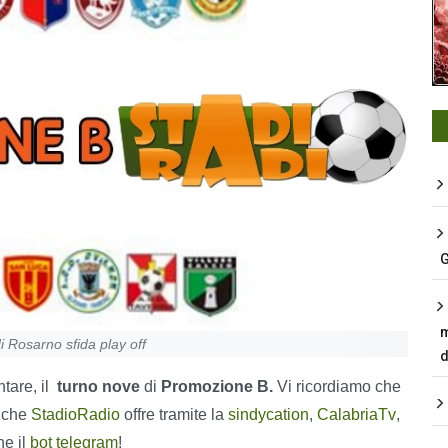
G
m
i Rosarno sfida play off
d
tare, il
turno
nove
di
Promozione B.
Vi ricordiamo che
à che
StadioRadio
offre tramite la
s
i
nd
y
cation
,
CalabriaTv
,
he il
bot telegram
!