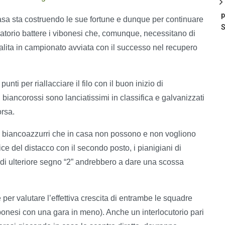
p
casa sta costruendo le sue fortune e dunque per continuare
S
gatorio battere i vibonesi che, comunque, necessitano di
salita in campionato avviata con il successo nel recupero
punti per riallacciare il filo con il buon inizio di
 biancorossi sono lanciatissimi in classifica e galvanizzati
orsa.
 i biancoazzurri che in casa non possono e non vogliono
ce del distacco con il secondo posto, i pianigiani di
aso di ulteriore segno “2” andrebbero a dare una scossa
e per valutare l’effettiva crescita di entrambe le squadre
ibonesi con una gara in meno). Anche un interlocutorio pari