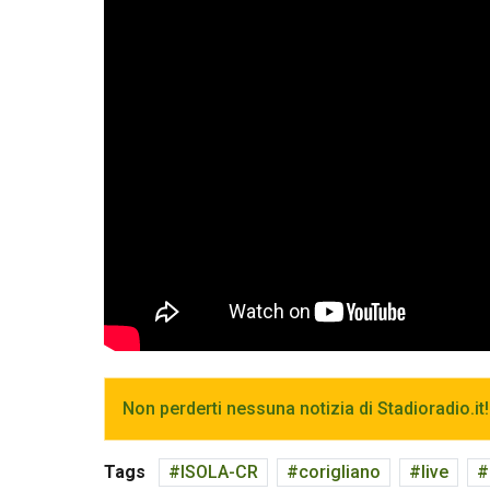
Non perderti nessuna notizia di Stadioradio.it!
Tags
ISOLA-CR
corigliano
live