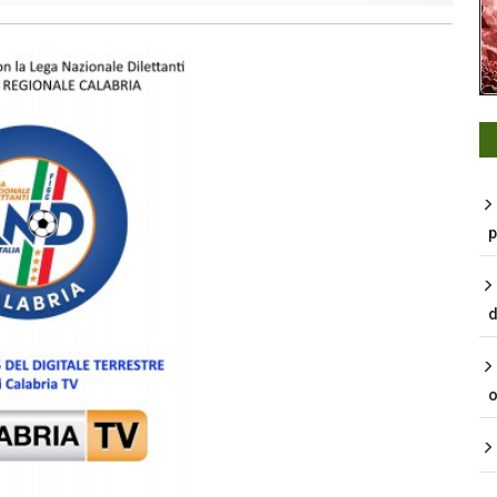
p
d
o