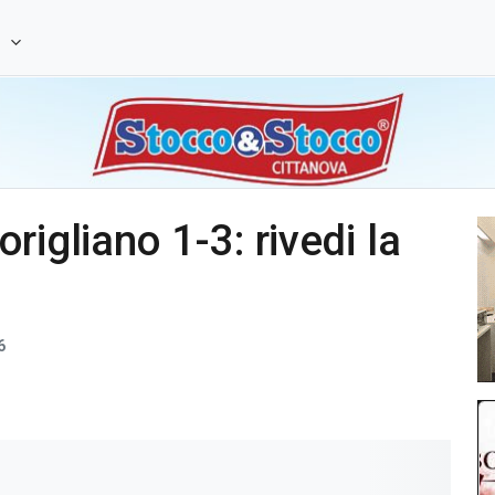
e
rigliano 1-3: rivedi la
6