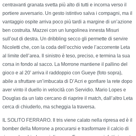
centravanti granata svetta più alto di tutti e incorna verso il
portiere avversario. Un gesto istintivo salva i compagni, ma il
vantaggio ospite arriva poco più tardi a margine di un’azione
ben costruita. Mazzei con un lungolinea innesta Misuri
sull’out di destra. Un dribbling secco gli permette di servire
Nicoletti che, con la coda dell’occhio vede l’accorrente Leta
al limite dell’area. Il sinistro è teso, preciso, e termina la sua
corsa in fondo al sacco. La Morrone mantiene il pallino del
gioco e al 20’ arriva il raddoppio con Gueye (foto sopra),
abile a sfruttare un’imbucata di D’Acri e gonfiare la rete dopo
aver vinto il duello in velocità con Servidio. Mario Lopes e
Douglas da un lato cercano di riaprire il match, dall’altro Leta
cerca di chiuderlo, ma scheggia la traversa.
IL SOLITO FERRARO. Il tris viene calato nella ripresa ed è il
bomber della Morrone a procurarsi e trasformare il calcio di