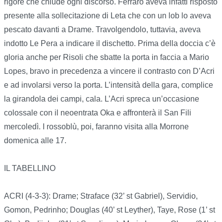
rigore che chiude ogni discorso. Ferraro aveva infatti risposto
presente alla sollecitazione di Leta che con un lob lo aveva
pescato davanti a Drame. Travolgendolo, tuttavia, aveva
indotto Le Pera a indicare il dischetto. Prima della doccia c’è
gloria anche per Risoli che sbatte la porta in faccia a Mario
Lopes, bravo in precedenza a vincere il contrasto con D’Acri
e ad involarsi verso la porta. L’intensità della gara, complice
la girandola dei campi, cala. L’Acri spreca un’occasione
colossale con il neoentrata Oka e affronterà il San Fili
mercoledì. I rossoblù, poi, faranno visita alla Morrone
domenica alle 17.
IL TABELLINO
ACRI (4-3-3): Drame; Straface (32’ st Gabriel), Servidio,
Gomon, Pedrinho; Douglas (40’ st Leyther), Taye, Rose (1’ st