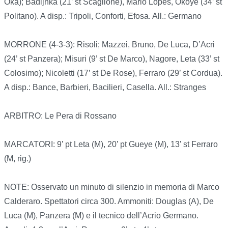
Oka); Badijnka (21’ st Scaglione), Mario Lopes, Okoye (34’ st
Politano). A disp.: Tripoli, Conforti, Efosa. All.: Germano
MORRONE (4-3-3): Risoli; Mazzei, Bruno, De Luca, D’Acri
(24’ st Panzera); Misuri (9’ st De Marco), Nagore, Leta (33’ st
Colosimo); Nicoletti (17’ st De Rose), Ferraro (29’ st Cordua).
A disp.: Bance, Barbieri, Bacilieri, Casella. All.: Stranges
ARBITRO: Le Pera di Rossano
MARCATORI: 9’ pt Leta (M), 20’ pt Gueye (M), 13’ st Ferraro
(M, rig.)
NOTE: Osservato un minuto di silenzio in memoria di Marco
Calderaro. Spettatori circa 300. Ammoniti: Douglas (A), De
Luca (M), Panzera (M) e il tecnico dell’Acrio Germano.