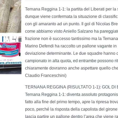
Ternana Reggina 1-1: la partita del Liberati per la
dunque viene confermata la situazione di classifi
con gli amaranto ad un punto. Il gol di Nicolas Br
come abbiamo visto Aniello Salzano ha pareggiato i
frazione non è successo tantissimo ma la Ternana
Marino Defendi ha raccolto un pallone vagante in a
deviazione determinante. Le due squadre hanno c
campionato in alta quota, ed entrambe possono rite
chiaramente dovranno anche aspettare quello che su
Claudio Franceschini)
TERNANA REGGINA (RISULTATO 1-1): GOL DI
Ternana Reggina 1-1: diventa assoluto protagonist
fatto alla fine del primo tempo, apre la ripresa tr
poco, perché la risposta della capolista del giron
lascia partire un pallone dentro l’area che viene ra