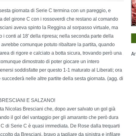
 sesta giornata di Serie C termina con un pareggio, e
ca del girone C con i rossoverdi che restano al comando
esciani aveva spinto la Reggina al sorpasso virtuale, ma
 conti al 18’ della ripresa; nella seconda parte della
 avrebbe comunque potuto ribaltare la partita, quando
rea di rigore e calciato a botta sicura, trovando però una
Ar
omunque dimostrato di poter giocare un intero
nersi soddisfatte per questo 1-1 maturato al Liberati; ora
ccederà nelle altre partite della sesta giornata. (agg. di
 BRESCIANI E SALZANO!
a Nicolas Bresciani che, dopo aver salvato un gol già
ovando il gol del vantaggio per gli amaranto che però dura
e C di Serie C è quasi immediata. De Rose dalla trequarti
ccolto da Bresciani, bravo a tagliare da sinistra e infilare