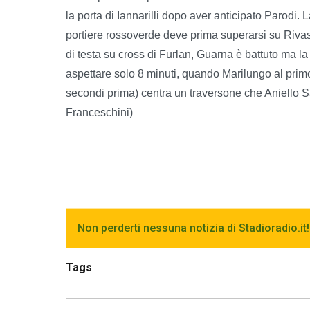
la porta di Iannarilli dopo aver anticipato Parodi. 
portiere rossoverde deve prima superarsi su Rivas
di testa su cross di Furlan, Guarna è battuto ma la
aspettare solo 8 minuti, quando Marilungo al prim
secondi prima) centra un traversone che Aniello S
Franceschini)
Non perderti nessuna notizia di Stadioradio.it!
Tags