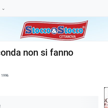
e
conda non si fanno
1996
1