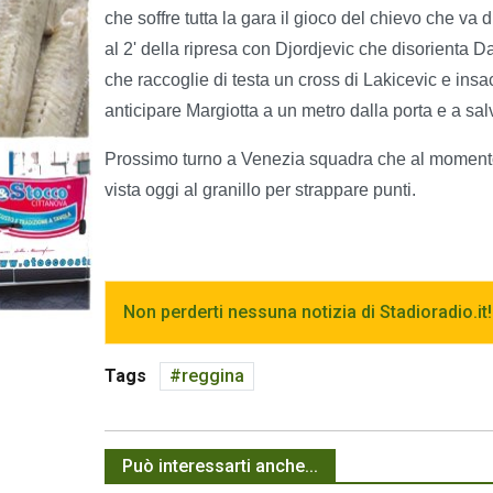
che soffre tutta la gara il gioco del chievo che va 
al 2' della ripresa con Djordjevic che disorienta D
che raccoglie di testa un cross di Lakicevic e in
anticipare Margiotta a un metro dalla porta e a salv
Prossimo turno a Venezia squadra che al momento 
vista oggi al granillo per strappare punti.
Non perderti nessuna notizia di Stadioradio.it!
Tags
reggina
Può interessarti anche...