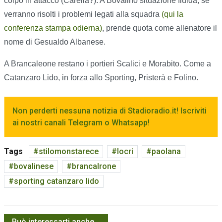
colpo in attacco (Carella?). A Bovalino situazione fluida, se
verranno risolti i problemi legati alla squadra
(qui la
conferenza stampa odierna)
, prende quota come allenatore il
nome di Gesualdo Albanese.
A Brancaleone restano i portieri Scalici e Morabito. Come a
Catanzaro Lido, in forza allo Sporting, Pristerà e Folino.
Non perderti nessuna notizia di Stadioradio.it! Iscriviti
ai nostri canali Telegram o Whatsapp!
Tags
stilomonstarece
locri
paolana
bovalinese
brancalrone
sporting catanzaro lido
Può interessarti anche...