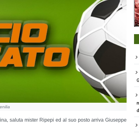
G
m
nilia
d
ina, saluta mister Ripepi ed al suo posto arriva Giuseppe