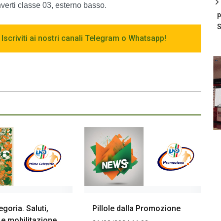
verti classe 03, esterno basso.
p
S
 Iscriviti ai nostri canali Telegram o Whatsapp!
goria. Saluti,
Pillole dalla Promozione
e mobilitazione