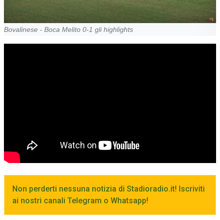
Bovalinese - Boca Melito 0-1 gli highlights
Non perderti nessuna notizia di Stadioradio.it! Iscriviti
ai nostri canali Telegram o Whatsapp!