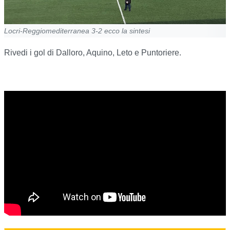
Locri-Reggiomediterranea 3-2 ecco la sintesi
Rivedi i gol di Dalloro, Aquino, Leto e Puntoriere.