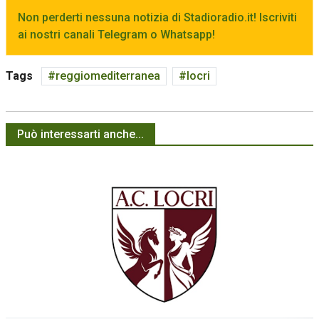
Non perderti nessuna notizia di Stadioradio.it! Iscriviti
ai nostri canali Telegram o Whatsapp!
Tags
reggiomediterranea
locri
Può interessarti anche...