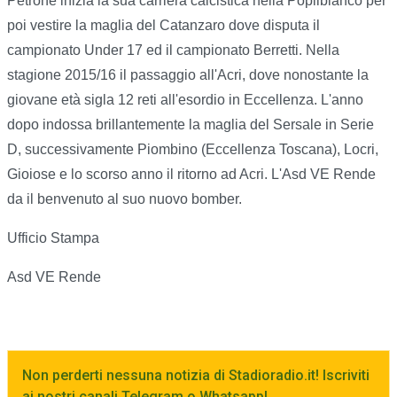
Petrone inizia la sua carriera calcistica nella Popilbianco per
poi vestire la maglia del Catanzaro dove disputa il
campionato Under 17 ed il campionato Berretti. Nella
stagione 2015/16 il passaggio all'Acri, dove nonostante la
giovane età sigla 12 reti all'esordio in Eccellenza. L'anno
dopo indossa brillantemente la maglia del Sersale in Serie
D, successivamente Piombino (Eccellenza Toscana), Locri,
Gioiose e lo scorso anno il ritorno ad Acri. L'Asd VE Rende
da il benvenuto al suo nuovo bomber.
Ufficio Stampa
Asd VE Rende
Non perderti nessuna notizia di Stadioradio.it! Iscriviti
ai nostri canali Telegram o Whatsapp!