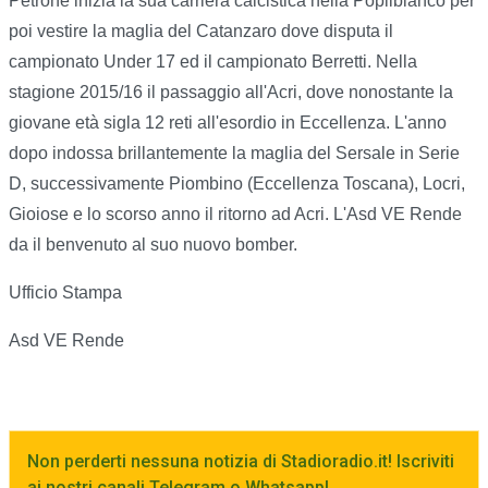
Petrone inizia la sua carriera calcistica nella Popilbianco per
poi vestire la maglia del Catanzaro dove disputa il
campionato Under 17 ed il campionato Berretti. Nella
stagione 2015/16 il passaggio all'Acri, dove nonostante la
giovane età sigla 12 reti all'esordio in Eccellenza. L'anno
dopo indossa brillantemente la maglia del Sersale in Serie
D, successivamente Piombino (Eccellenza Toscana), Locri,
Gioiose e lo scorso anno il ritorno ad Acri. L'Asd VE Rende
da il benvenuto al suo nuovo bomber.
Ufficio Stampa
Asd VE Rende
Non perderti nessuna notizia di Stadioradio.it! Iscriviti
ai nostri canali Telegram o Whatsapp!