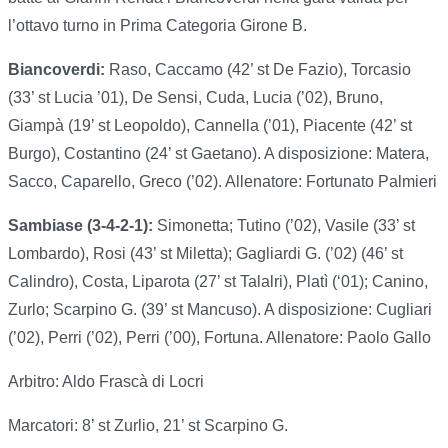
l’ottavo turno in Prima Categoria Girone B.
Biancoverdi:
Raso, Caccamo (42’ st De Fazio), Torcasio
(33’ st Lucia ’01), De Sensi, Cuda, Lucia (’02), Bruno,
Giampà (19’ st Leopoldo), Cannella (’01), Piacente (42’ st
Burgo), Costantino (24’ st Gaetano). A disposizione: Matera,
Sacco, Caparello, Greco (’02). Allenatore: Fortunato Palmieri
Sambiase (3-4-2-1):
Simonetta; Tutino (’02), Vasile (33’ st
Lombardo), Rosi (43’ st Miletta); Gagliardi G. (’02) (46’ st
Calindro), Costa, Liparota (27’ st Talalri), Platì (‘01); Canino,
Zurlo; Scarpino G. (39’ st Mancuso). A disposizione: Cugliari
(’02), Perri (’02), Perri (’00), Fortuna. Allenatore: Paolo Gallo
Arbitro: Aldo Frascà di Locri
Marcatori: 8’ st Zurlio, 21’ st Scarpino G.