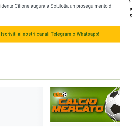
esidente Cilione augura a Sottilotta un proseguimento di
p
S
 Iscriviti ai nostri canali Telegram o Whatsapp!