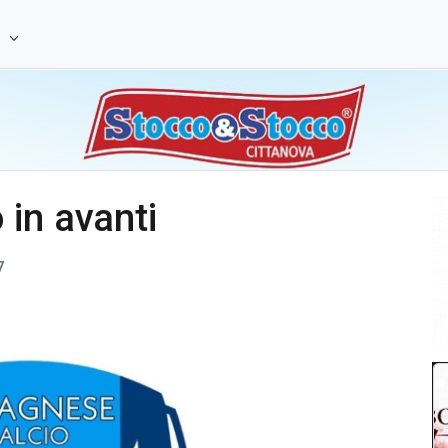
e
in avanti
7