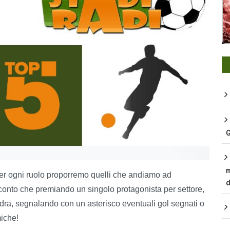
G
m
r ogni ruolo proporremo quelli che andiamo ad
d
 conto che premiando un singolo protagonista per settore,
adra, segnalando con un asterisco eventuali gol segnati o
miche!