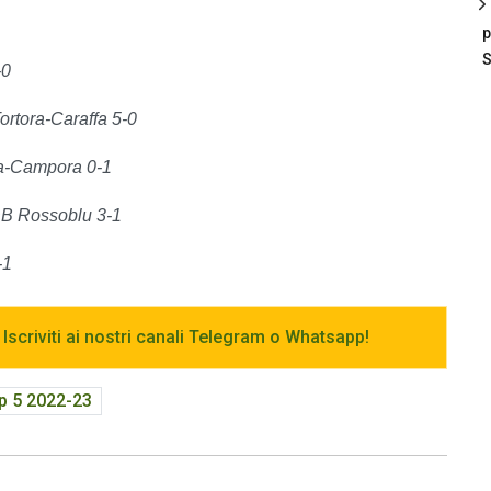
p
S
-0
ortora-Caraffa 5-0
a-Campora 0-1
B Rossoblu 3-1
-1
 Iscriviti ai nostri canali Telegram o Whatsapp!
p 5 2022-23