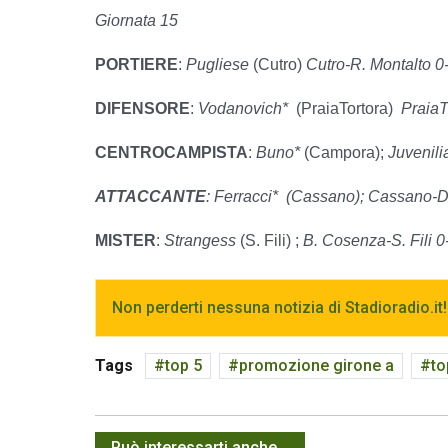
Giornata 15
PORTIERE
:
Pugliese
(Cutro)
Cutro-R. Montalto 0
DIFENSORE
:
Vodanovich*
(PraiaTortora)
PraiaT
CENTROCAMPISTA
:
Buno*
(Campora);
Juvenili
ATTACCANTE
: Ferracci
*
(Cassano); Cassano-D
MISTER
:
Strangess
(S. Fili) ;
B. Cosenza-S. Fili 0
Non perderti nessuna notizia di Stadioradio.it!
Tags
top 5
promozione girone a
to
Può interessarti anche...