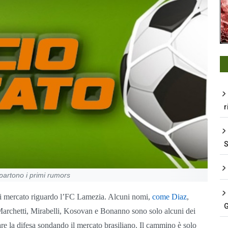
r
partono i primi rumors
di mercato riguardo l’FC Lamezia. Alcuni nomi,
come Diaz
,
G
; Marchetti, Mirabelli, Kosovan e Bonanno sono solo alcuni dei
are la difesa sondando il mercato brasiliano. Il cammino è solo