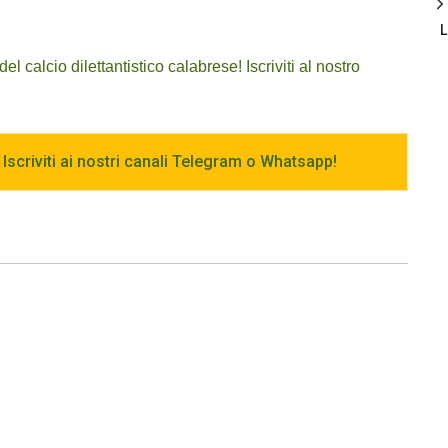
 calcio dilettantistico calabrese! Iscriviti al nostro
 Iscriviti ai nostri canali Telegram o Whatsapp!