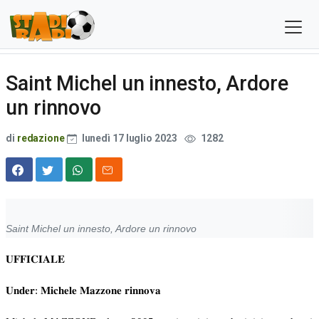
Saint Michel un innesto, Ardore
un rinnovo
di
redazione
lunedì 17 luglio 2023
1282
Saint Michel un innesto, Ardore un rinnovo
𝐔𝐅𝐅𝐈𝐂𝐈𝐀𝐋𝐄
𝐔𝐧𝐝𝐞𝐫: 𝐌𝐢𝐜𝐡𝐞𝐥𝐞 𝐌𝐚𝐳𝐳𝐨𝐧𝐞 𝐫𝐢𝐧𝐧𝐨𝐯𝐚