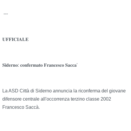
---
𝐔𝐅𝐅𝐈𝐂𝐈𝐀𝐋𝐄
𝐒𝐢𝐝𝐞𝐫𝐧𝐨: 𝐜𝐨𝐧𝐟𝐞𝐫𝐦𝐚𝐭𝐨 𝐅𝐫𝐚𝐧𝐜𝐞𝐬𝐜𝐨 𝐒𝐚𝐜𝐜𝐚'
La ASD Città di Siderno annuncia la riconferma del giovane
difensore centrale all'occorrenza terzino classe 2002
Francesco Saccà.