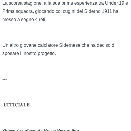
La scorsa stagione, alla sua prima esperienza tra Under 19 e
Prima squadra, giocando coi cugini del Siderno 1911 ha
messo a segno 4 reti.
Un altro giovane calciatore Sidernese che ha deciso di
sposare il nostro progetto.
---
𝐔𝐅𝐅𝐈𝐂𝐈𝐀𝐋𝐄
𝐒𝐢𝐝𝐞𝐫𝐧𝐨: 𝐜𝐨𝐧𝐟𝐞𝐫𝐦𝐚𝐭𝐨 𝐑𝐨𝐜𝐜𝐨 𝐏𝐚𝐬𝐪𝐮𝐚𝐥𝐢𝐧𝐨