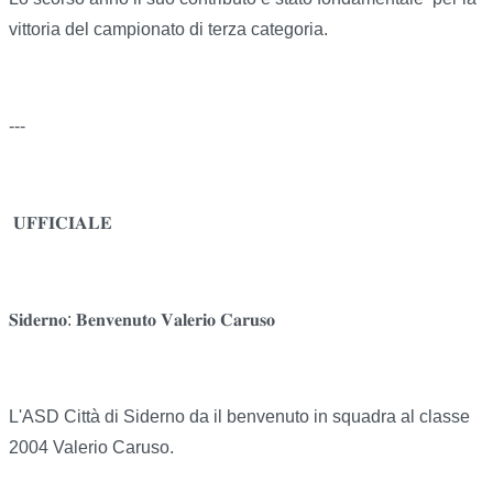
vittoria del campionato di terza categoria.
---
𝐔𝐅𝐅𝐈𝐂𝐈𝐀𝐋𝐄
𝐒𝐢𝐝𝐞𝐫𝐧𝐨: 𝐁𝐞𝐧𝐯𝐞𝐧𝐮𝐭𝐨 𝐕𝐚𝐥𝐞𝐫𝐢𝐨 𝐂𝐚𝐫𝐮𝐬𝐨
L'ASD Città di Siderno da il benvenuto in squadra al classe
2004 Valerio Caruso.