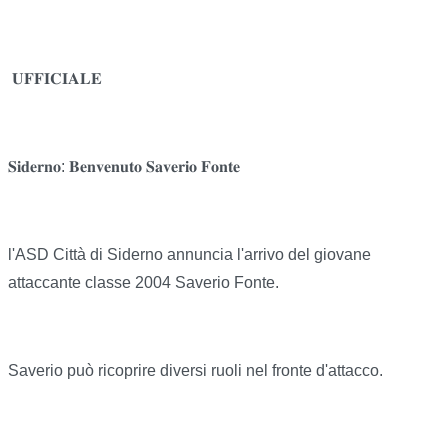
𝐔𝐅𝐅𝐈𝐂𝐈𝐀𝐋𝐄
𝐒𝐢𝐝𝐞𝐫𝐧𝐨: 𝐁𝐞𝐧𝐯𝐞𝐧𝐮𝐭𝐨 𝐒𝐚𝐯𝐞𝐫𝐢𝐨 𝐅𝐨𝐧𝐭𝐞
l'ASD Città di Siderno annuncia l'arrivo del giovane
attaccante classe 2004 Saverio Fonte.
Saverio può ricoprire diversi ruoli nel fronte d'attacco.