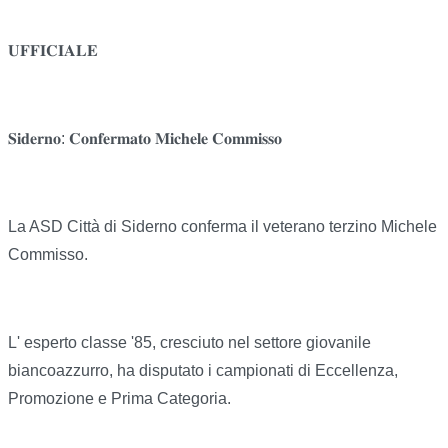
𝐔𝐅𝐅𝐈𝐂𝐈𝐀𝐋𝐄
𝐒𝐢𝐝𝐞𝐫𝐧𝐨: 𝐂𝐨𝐧𝐟𝐞𝐫𝐦𝐚𝐭𝐨 𝐌𝐢𝐜𝐡𝐞𝐥𝐞 𝐂𝐨𝐦𝐦𝐢𝐬𝐬𝐨
La ASD Città di Siderno conferma il veterano terzino Michele
Commisso.
L' esperto classe '85, cresciuto nel settore giovanile
biancoazzurro, ha disputato i campionati di Eccellenza,
Promozione e Prima Categoria.