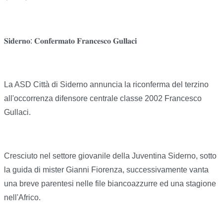
𝐒𝐢𝐝𝐞𝐫𝐧𝐨: 𝐂𝐨𝐧𝐟𝐞𝐫𝐦𝐚𝐭𝐨 𝐅𝐫𝐚𝐧𝐜𝐞𝐬𝐜𝐨 𝐆𝐮𝐥𝐥𝐚𝐜𝐢
La ASD Città di Siderno annuncia la riconferma del terzino
all'occorrenza difensore centrale classe 2002 Francesco
Gullaci.
Cresciuto nel settore giovanile della Juventina Siderno, sotto
la guida di mister Gianni Fiorenza, successivamente vanta
una breve parentesi nelle file biancoazzurre ed una stagione
nell'Africo.