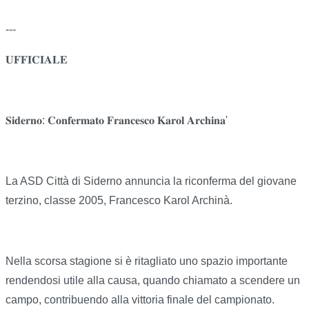
---
𝐔𝐅𝐅𝐈𝐂𝐈𝐀𝐋𝐄
𝐒𝐢𝐝𝐞𝐫𝐧𝐨: 𝐂𝐨𝐧𝐟𝐞𝐫𝐦𝐚𝐭𝐨 𝐅𝐫𝐚𝐧𝐜𝐞𝐬𝐜𝐨 𝐊𝐚𝐫𝐨𝐥 𝐀𝐫𝐜𝐡𝐢𝐧𝐚'
La ASD Città di Siderno annuncia la riconferma del giovane
terzino, classe 2005, Francesco Karol Archinà.
Nella scorsa stagione si è ritagliato uno spazio importante
rendendosi utile alla causa, quando chiamato a scendere un
campo, contribuendo alla vittoria finale del campionato.