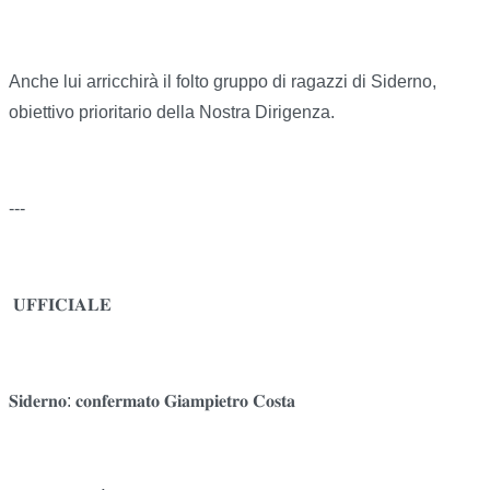
Anche lui arricchirà il folto gruppo di ragazzi di Siderno,
obiettivo prioritario della Nostra Dirigenza.
---
𝐔𝐅𝐅𝐈𝐂𝐈𝐀𝐋𝐄
𝐒𝐢𝐝𝐞𝐫𝐧𝐨: 𝐜𝐨𝐧𝐟𝐞𝐫𝐦𝐚𝐭𝐨 𝐆𝐢𝐚𝐦𝐩𝐢𝐞𝐭𝐫𝐨 𝐂𝐨𝐬𝐭𝐚