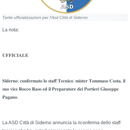
Tante ufficializzazioni per l'Asd Città di Siderno
La nota:
𝐔𝐅𝐅𝐈𝐂𝐈𝐀𝐋𝐄
𝐒𝐢𝐝𝐞𝐫𝐧𝐨: 𝐜𝐨𝐧𝐟𝐞𝐫𝐦𝐚𝐭𝐨 𝐥𝐨 𝐬𝐭𝐚𝐟𝐟 𝐓𝐞𝐜𝐧𝐢𝐜𝐨: 𝐦𝐢𝐬𝐭𝐞𝐫 𝐓𝐨𝐦𝐦𝐚𝐬𝐨 𝐂𝐨𝐬𝐭𝐚, 𝐢𝐥
𝐬𝐮𝐨 𝐯𝐢𝐜𝐞 𝐑𝐨𝐜𝐜𝐨 𝐑𝐚𝐬𝐨 𝐞𝐝 𝐢𝐥 𝐏𝐫𝐞𝐩𝐚𝐫𝐚𝐭𝐨𝐫𝐞 𝐝𝐞𝐢 𝐏𝐨𝐫𝐭𝐢𝐞𝐫𝐢 𝐆𝐢𝐮𝐬𝐞𝐩𝐩𝐞
𝐏𝐚𝐠𝐚𝐧𝐨.
La ASD Città di Siderno annuncia la riconferma dello staff