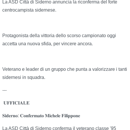
La ASD Città di Siderno annuncia la riconferma del forte
centrocampista sidernese.
Protagonista della vittoria dello scorso campionato oggi
accetta una nuova sfida, per vincere ancora.
Veterano e leader di un gruppo che punta a valorizzare i tanti
sidernesi in squadra.
---
𝐔𝐅𝐅𝐈𝐂𝐈𝐀𝐋𝐄
𝐒𝐢𝐝𝐞𝐫𝐧𝐨: 𝐂𝐨𝐧𝐟𝐞𝐫𝐦𝐚𝐭𝐨 𝐌𝐢𝐜𝐡𝐞𝐥𝐞 𝐅𝐢𝐥𝐢𝐩𝐩𝐨𝐧𝐞
La ASD Città di Siderno conferma il veterano classe '95