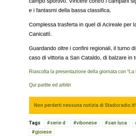
campo sportivo. Vincere contro i campani si
e i fantasmi della bassa classifica.
Complessa trasferta in quel di Acireale per la
Canicattì.
Guardando oltre i confini regionali, il turno 
caso di vittoria a San Cataldo, di balzare in t
Riascolta la presentazione della giornata con “La
Qui partite ed arbitri
Non perderti nessuna notizia di Stadioradio.it!
Tags
serie d
vibonese
san luca
gioiese