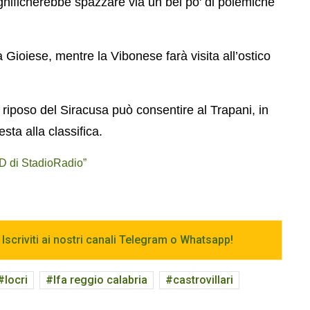
gnificherebbe spazzare via un bel po' di polemiche
 Gioiese, mentre la Vibonese farà visita all’ostico
di riposo del Siracusa può consentire al Trapani, in
esta alla classifica.
 D di StadioRadio”
 Iscriviti ai nostri canali Telegram o Whatsapp!
locri
lfa reggio calabria
castrovillari