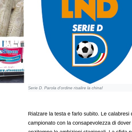
Serie D. Parola d'ordine risalire la china!
Rialzare la testa e farlo subito. Le calabresi
campionato con la consapevolezza di dover f
anzitempo le ambizioni stagionali. La sfida pi