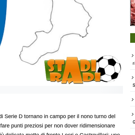
r
 di Serie D tornano in campo per il nono turno del
G
are punti preziosi per non dover ridimensionare
ù delicata mette di fronte Locri e Castrovillari: uno