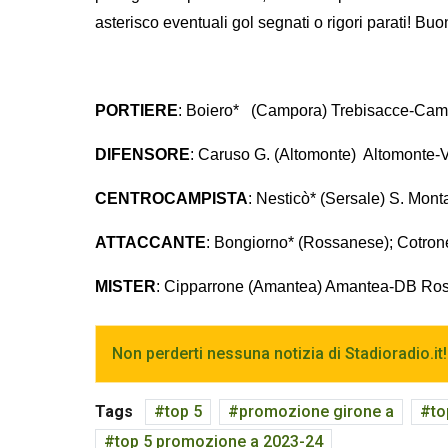
asterisco eventuali gol segnati o rigori parati! B
PORTIERE
: Boiero* (Campora) Trebisacce-Cam
DIFENSORE
: Caruso G. (Altomonte) Altomonte
CENTROCAMPISTA
: Nesticò* (Sersale) S. Mont
ATTACCANTE
: Bongiorno* (Rossanese); Cotro
MISTER
: Cipparrone (Amantea) Amantea-DB Ros
Non perderti nessuna notizia di Stadioradio.it!
Tags
top 5
promozione girone a
to
top 5 promozione a 2023-24