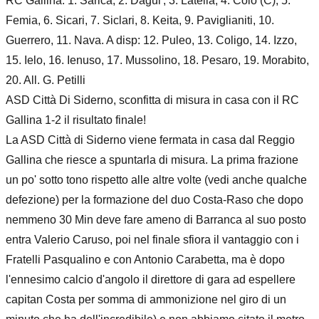
RC Gallina: 1. Sarica, 2. Dagui', 3. Latella, 4. Colo (C), 5.
Femia, 6. Sicari, 7. Siclari, 8. Keita, 9. Paviglianiti, 10.
Guerrero, 11. Nava. A disp: 12. Puleo, 13. Coligo, 14. Izzo,
15. Ielo, 16. Ienuso, 17. Mussolino, 18. Pesaro, 19. Morabito,
20. All. G. Petilli
ASD Città Di Siderno, sconfitta di misura in casa con il RC
Gallina 1-2 il risultato finale!
La ASD Città di Siderno viene fermata in casa dal Reggio
Gallina che riesce a spuntarla di misura. La prima frazione
un po' sotto tono rispetto alle altre volte (vedi anche qualche
defezione) per la formazione del duo Costa-Raso che dopo
nemmeno 30 Min deve fare ameno di Barranca al suo posto
entra Valerio Caruso, poi nel finale sfiora il vantaggio con i
Fratelli Pasqualino e con Antonio Carabetta, ma è dopo
l'ennesimo calcio d'angolo il direttore di gara ad espellere
capitan Costa per somma di ammonizione nel giro di un