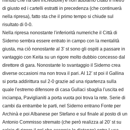
minuto che ha dell'incredibile) e non abbiamo citato il metro
di giusto ed i cartelli estratti in precedenza (che continuerà
nella ripresa), fatto sta che il primo tempo si chiude sul
risultato di 0-0.
Nella ripresa nonostante l'inferiorità numeriche il Città di
Siderno sembra essere entrato in campo con la mentalità
giusta, ma ciò nonostante al 3' st sono gli ospiti a passare in
vantaggio con Keita su un rigore molto dubbio concesso dal
direttore di gara. Nonostante lo svantaggio il Siderno crea
diverse occasioni ma non trova il pari. Al 12' st poi il Gallina
si porta addirittura sul 2-0 grazie ad una ripartenza sulla
quale l'estremo difensore di casa Gullaci sbaglia l'uscita ed
inciampa, Paviglianiti a porta vuota poi trova la rete. Serie di
cambi da entrambe le parti, nel Siderno entrano Fonte per
Archinà e poi Albanese per Stefano e sul finale al posto di un
Antonio Commisso stremato (che però realizza al 20' st su