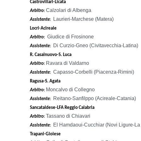
Castrovillari-Licata
Calzolari di Albenga
Arbitro
:
Laurieri-Marchese (Matera)
Assistente
:
Locri-Acireale
Giudice di Frosinone
Arbitro
:
Di Curzio-Gneo (Civitavecchia-Latina)
Assistente
:
R. Casalnuovo-S. Luca
Ravara di Valdarno
Arbitro
:
Capasso-Corbelli (Piacenza-Rimini)
Assistente
:
Ragusa-S. Agata
Moncalvo di Collegno
Arbitro
:
Reitano-Sanfilppo (Acireale-Catania)
Assistente
:
Sancataldese-LFA Reggio Calabria
Tassano di Chiavari
Arbitro
:
El Hamdaoui-Cucchiar (Novi Ligure-La
Assistente
:
Trapani-Gioiese