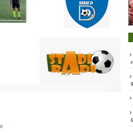
r
G
a)