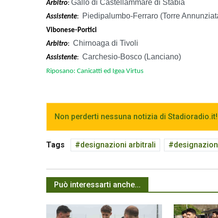
Gallo di Castellammare di Stabia
Arbitro
:
Piedipalumbo-Ferraro (Torre Annunziat
Assistente
:
Vibonese-Portici
Chirnoaga di Tivoli
Arbitro
:
Carchesio-Bosco (Lanciano)
Assistente
:
Riposano: Canicattì ed Igea Virtus
Non perderti nessuna notizia di Stadioradio.it!
Tags
designazioni arbitrali
designazion
Può interessarti anche...