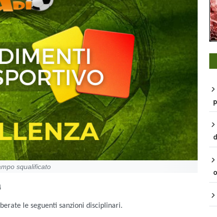
p
d
ampo squalificato
o
4
liberate le seguenti sanzioni disciplinari.