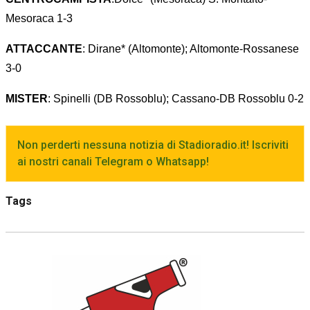
Mesoraca 1-3
ATTACCANTE
: Dirane* (Altomonte); Altomonte-Rossanese
3-0
MISTER
: Spinelli (DB Rossoblu); Cassano-DB Rossoblu 0-2
Non perderti nessuna notizia di Stadioradio.it! Iscriviti
ai nostri canali Telegram o Whatsapp!
Tags