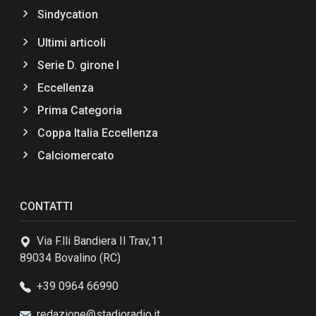
Sindycation
Ultimi articoli
Serie D. girone I
Eccellenza
Prima Categoria
Coppa Italia Eccellenza
Calciomercato
CONTATTI
Via F.lli Bandiera II Trav,11
89034 Bovalino (RC)
+39 0964 66990
redazione@stadioradio.it