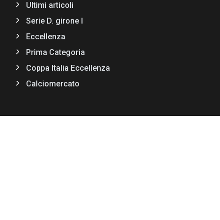
Ultimi articoli
Serie D. girone I
Eccellenza
Prima Categoria
Coppa Italia Eccellenza
Calciomercato
CONTATTI
Via F.lli Bandiera II Trav,11
89034 Bovalino (RC)
+39 0964 66990
redazione@stadioradio.it