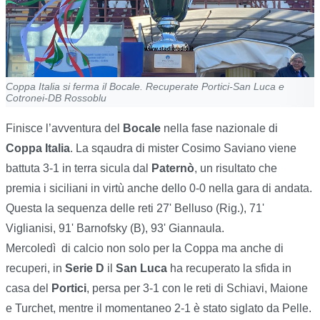
Coppa Italia si ferma il Bocale. Recuperate Portici-San Luca e
Cotronei-DB Rossoblu
Finisce l’avventura del
Bocale
nella fase nazionale di
Coppa Italia
. La sqaudra di mister Cosimo Saviano viene
battuta 3-1 in terra sicula dal
Paternò
, un risultato che
premia i siciliani in virtù anche dello 0-0 nella gara di andata.
Questa la sequenza delle reti 27' Belluso (Rig.), 71'
Viglianisi, 91' Barnofsky (B), 93' Giannaula.
Mercoledì di calcio non solo per la Coppa ma anche di
recuperi, in
Serie D
il
San Luca
ha recuperato la sfida in
casa del
Portici
, persa per 3-1 con le reti di Schiavi, Maione
e Turchet, mentre il momentaneo 2-1 è stato siglato da Pelle.