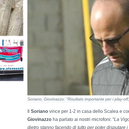
Soriano, Giovinazzo: “Risultato importante per i play-of
Il
Soriano
vince per 1-2 in casa dello Scalea e con
Giovinazzo
ha parlato ai nostri microfoni: “
La Vigo
dietro stanno facendo di tutto per poter disputare i