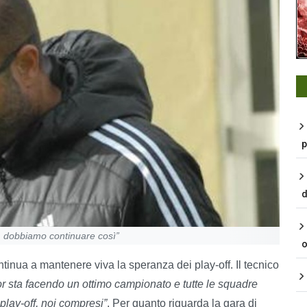
p
d
f, dobbiamo continuare così”
o
tinua a mantenere viva la speranza dei play-off. Il tecnico
r sta facendo un ottimo campionato e tutte le squadre
 play-off, noi compresi”
. Per quanto riguarda la gara di