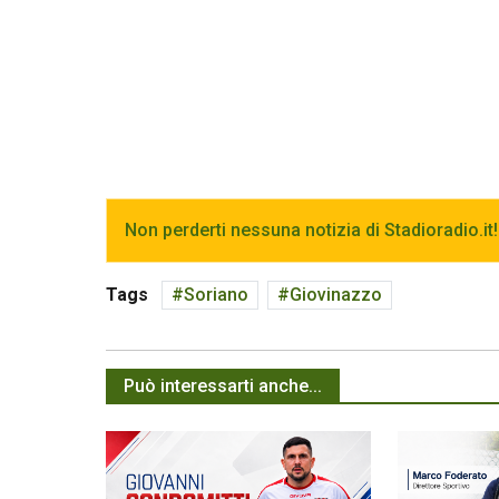
Non perderti nessuna notizia di Stadioradio.it!
Tags
Soriano
Giovinazzo
Può interessarti anche...