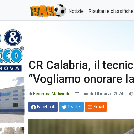
Notizie
Risultati e classifich
CR Calabria, il tecn
“Vogliamo onorare la
di
Federica Malivindi
lunedì 18 marzo 2024
Facebook
Twitter
Email