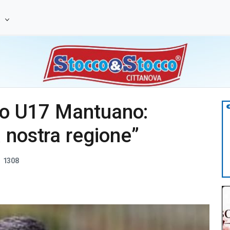
e
ico U17 Mantuano:
 nostra regione”
1308