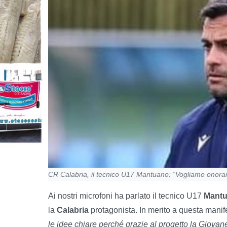
CR Calabria, il tecnico U17 Mantuano: “Vogliamo onorar
Ai nostri microfoni ha parlato il tecnico U17
Mant
la
Calabria
protagonista. In merito a questa manife
le idee chiare perché grazie al progetto la Giova