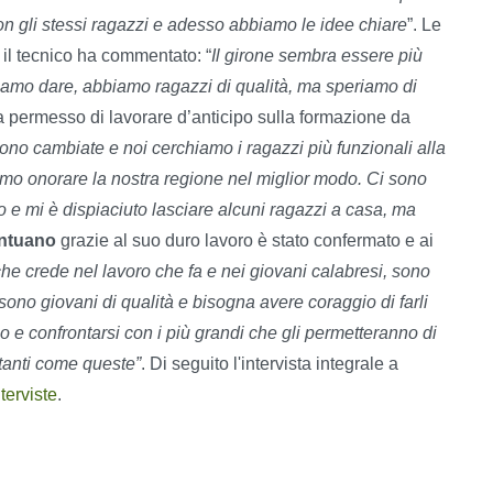
on gli stessi ragazzi e adesso abbiamo le idee chiare
”. Le
il tecnico ha commentato: “
Il girone sembra essere più
ssiamo dare, abbiamo ragazzi di qualità, ma speriamo di
ha permesso di lavorare d’anticipo sulla formazione da
ono cambiate e noi cerchiamo i ragazzi più funzionali alla
liamo onorare la nostra regione nel miglior modo. Ci sono
alto e mi è dispiaciuto lasciare alcuni ragazzi a casa, ma
ntuano
grazie al suo duro lavoro è stato confermato e ai
e crede nel lavoro che fa e nei giovani calabresi, sono
sono giovani di qualità e bisogna avere coraggio di farli
 e confrontarsi con i più grandi che gli permetteranno di
rtanti come queste”
.
Di seguito l'intervista integrale a
nterviste
.