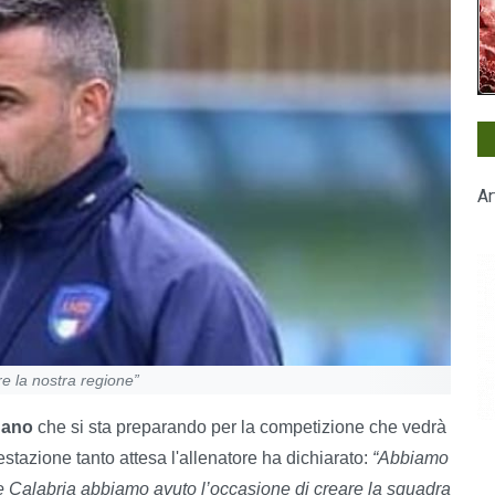
Ar
e la nostra regione”
uano
che si sta preparando per la competizione che vedrà
stazione tanto attesa l'allenatore ha dichiarato:
“Abbiamo
ne Calabria abbiamo avuto l’occasione di creare la squadra