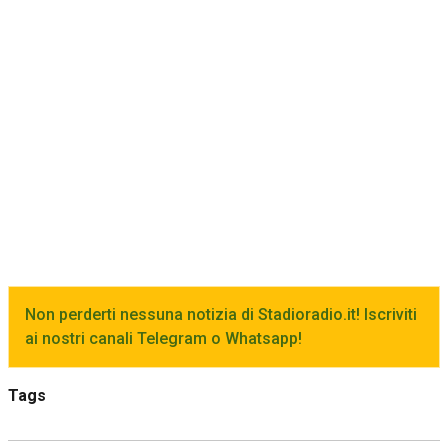
Non perderti nessuna notizia di Stadioradio.it! Iscriviti
ai nostri canali Telegram o Whatsapp!
Tags