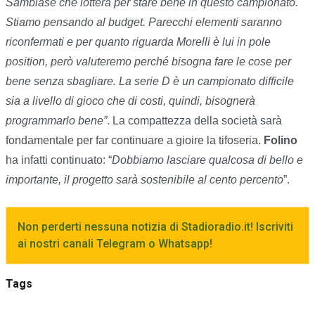
Sambiase che lotterà per stare bene in questo campionato.
Stiamo pensando al budget. Parecchi elementi saranno
riconfermati e per quanto riguarda Morelli è lui in pole
position, però valuteremo perché bisogna fare le cose per
bene senza sbagliare. La serie D è un campionato difficile
sia a livello di gioco che di costi, quindi, bisognerà
programmarlo bene”
. La compattezza della società sarà
fondamentale per far continuare a gioire la tifoseria.
Folino
ha infatti continuato: “
Dobbiamo lasciare qualcosa di bello e
importante, il progetto sarà sostenibile al cento percento
”.
Non perderti nessuna notizia di Stadioradio.it! Iscriviti
ai nostri canali Telegram o Whatsapp!
Tags