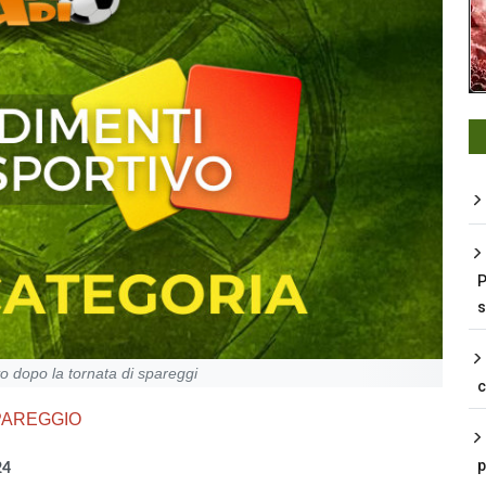
P
s
o dopo la tornata di spareggi
PAREGGIO
p
24