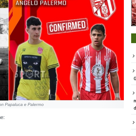
G
m
con Papaluca e Palermo
d
me: