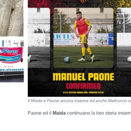
Il Maida e Paone ancora insieme ed anche Melicucco 
Paone ed il
Maida
continuano la loro storia insie